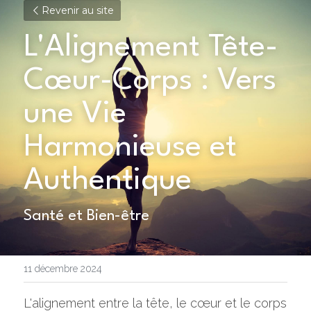
Revenir au site
L'Alignement Tête-
Cœur-Corps : Vers 
une Vie 
Harmonieuse et 
Authentique
Santé et Bien-être
11 décembre 2024
L'alignement entre la tête, le cœur et le corps 