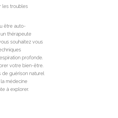
 les troubles 
u être auto-
 un thérapeute 
 vous souhaitez vous 
echniques 
respiration profonde.
er votre bien-être. 
s de guérison naturel 
 la médecine 
te à explorer.